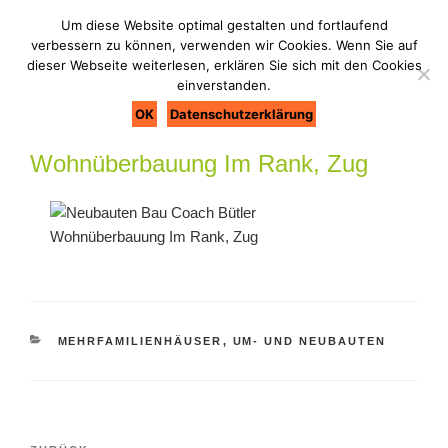
Zum
Um diese Website optimal gestalten und fortlaufend
Inhalt
verbessern zu können, verwenden wir Cookies. Wenn Sie auf
BAU COACH BÜTLER
Bau nie ohne Coach
springen
dieser Webseite weiterlesen, erklären Sie sich mit den Cookies
Menü
einverstanden.
OK
Datenschutzerklärung
Wohnüberbauung Im Rank, Zug
Wohnüberbauung Im Rank, Zug
KATEGORIEN
MEHRFAMILIENHÄUSER
,
UM- UND NEUBAUTEN
Beitragsnavigation