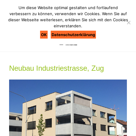
Zum
Um diese Website optimal gestalten und fortlaufend
Inhalt
verbessern zu können, verwenden wir Cookies. Wenn Sie auf
springen
dieser Webseite weiterlesen, erklären Sie sich mit den Cookies
einverstanden.
BAU COACH BÜTLER
Bau nie ohne Coach
OK
Datenschutzerklärung
Menü
Neubau Industriestrasse, Zug