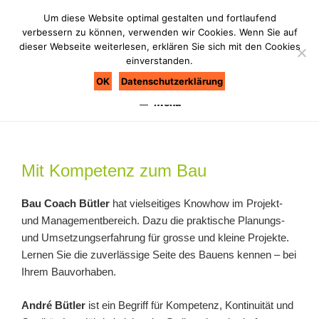
Zum
Um diese Website optimal gestalten und fortlaufend
Inhalt
verbessern zu können, verwenden wir Cookies. Wenn Sie auf
springen
dieser Webseite weiterlesen, erklären Sie sich mit den Cookies
einverstanden.
BAU COACH BÜTLER
Bau nie ohne Coach
OK
Datenschutzerklärung
Menü
Mit Kompetenz zum Bau
Bau Coach Bütler
hat vielseitiges Knowhow im Projekt-
und Managementbereich. Dazu die praktische Planungs-
und Umsetzungserfahrung für grosse und kleine Projekte.
Lernen Sie die zuverlässige Seite des Bauens kennen – bei
Ihrem Bauvorhaben.
André Bütler
ist ein Begriff für Kompetenz, Kontinuität und