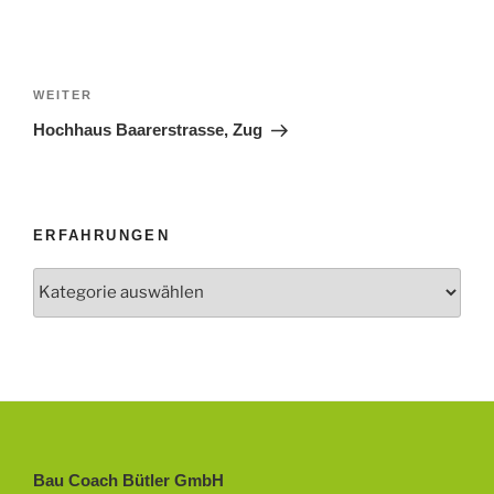
Beitragsnavigation
Nächster
WEITER
Beitrag
Hochhaus Baarerstrasse, Zug
ERFAHRUNGEN
Erfahrungen
Bau Coach Bütler GmbH