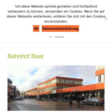
Zum
Um diese Website optimal gestalten und fortlaufend
Inhalt
verbessern zu können, verwenden wir Cookies. Wenn Sie auf
springen
dieser Webseite weiterlesen, erklären Sie sich mit den Cookies
einverstanden.
BAU COACH BÜTLER
Bau nie ohne Coach
OK
Datenschutzerklärung
Menü
Bahnhof Baar